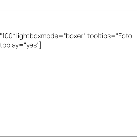
=“100″ lightboxmode=“boxer“ tooltips=“Foto:
autoplay=“yes“]