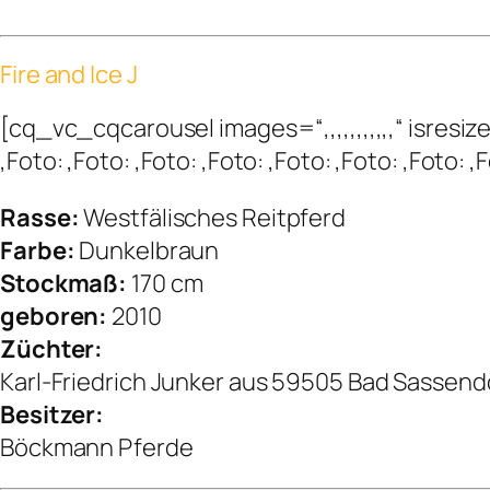
Fire and Ice J
[cq_vc_cqcarousel images=“,,,,,,,,,,,“ isr
,Foto: ,Foto: ,Foto: ,Foto: ,Foto: ,Foto: ,Foto
Rasse:
Westfälisches Reitpferd
Farbe:
Dunkelbraun
Stockmaß:
170 cm
geboren:
2010
Züchter:
Karl-Friedrich Junker aus 59505 Bad Sassend
Besitzer:
Böckmann Pferde