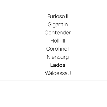
Furioso II
Gigantin
Contender
Holli III
Corofino I
Nienburg
Lados
Waldessa J