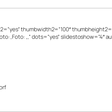
esize2=“yes“ thumbwidth2=“100″ thumbheight2
: ,Foto: ,Foto: ,,“ dots=“yes“ slidestoshow=“4″ 
orf