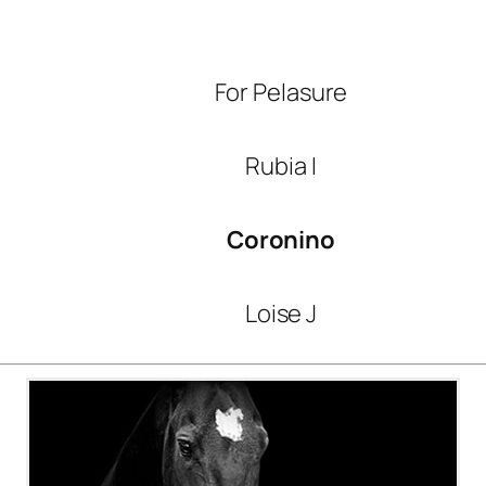
For Pelasure
Rubia I
Coronino
Loise J