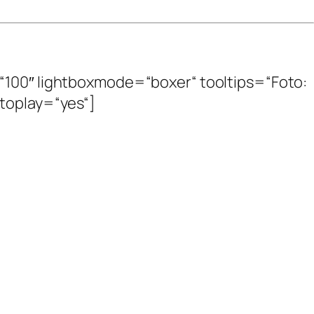
=“100″ lightboxmode=“boxer“ tooltips=“Foto:
autoplay=“yes“]