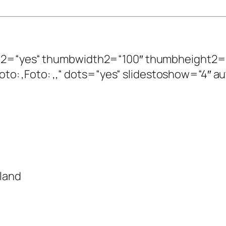
esize2=“yes“ thumbwidth2=“100″ thumbheight2
: ,Foto: ,Foto: ,,“ dots=“yes“ slidestoshow=“4″ 
land