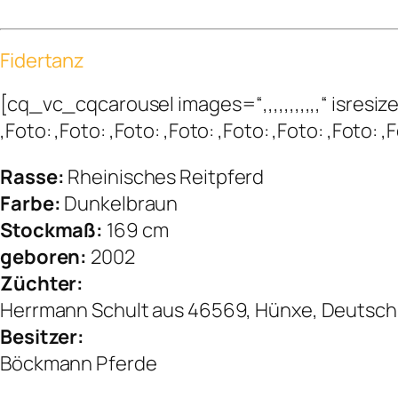
Fidertanz
[cq_vc_cqcarousel images=“,,,,,,,,,,,“ isr
,Foto: ,Foto: ,Foto: ,Foto: ,Foto: ,Foto: ,Foto
Rasse:
Rheinisches Reitpferd
Farbe:
Dunkelbraun
Stockmaß:
169 cm
geboren:
2002
Züchter:
Herrmann Schult aus 46569, Hünxe, Deutsch
Besitzer:
Böckmann Pferde