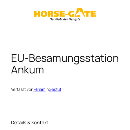
Zum
Inhalt
springen
EU-Besamungsstation
Ankum
Verfasst von
Miriam
in
Gestüt
Details & Kontakt