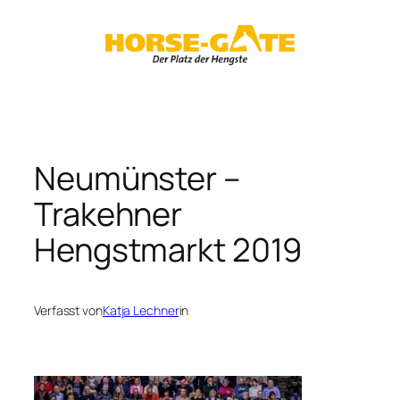
Zum
Inhalt
springen
Neumünster –
Trakehner
Hengstmarkt 2019
Verfasst von
Katja Lechner
in