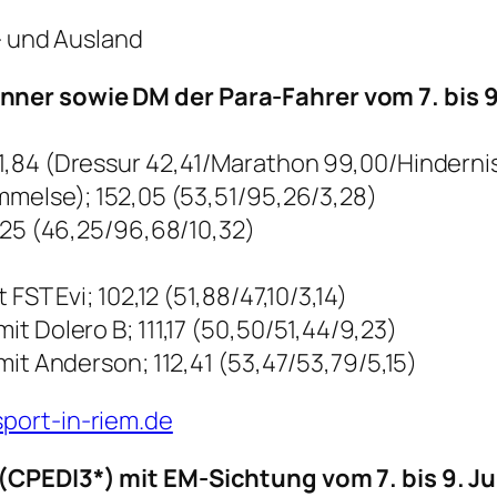
n- und Ausland
ner sowie DM der Para-Fahrer vom 7. bis 9
1,84 (Dressur 42,41/Marathon 99,00/Hinderni
mmelse); 152,05 (53,51/95,26/3,28)
,25 (46,25/96,68/10,32)
FST Evi; 102,12 (51,88/47,10/3,14)
t Dolero B; 111,17 (50,50/51,44/9,23)
mit Anderson; 112,41 (53,47/53,79/5,15)
port-in-riem.de
(CPEDI3*) mit EM-Sichtung vom 7. bis 9. Ju