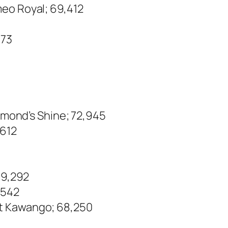
eo Royal; 69,412
373
iamond’s Shine; 72,945
,612
69,292
,542
t Kawango; 68,250