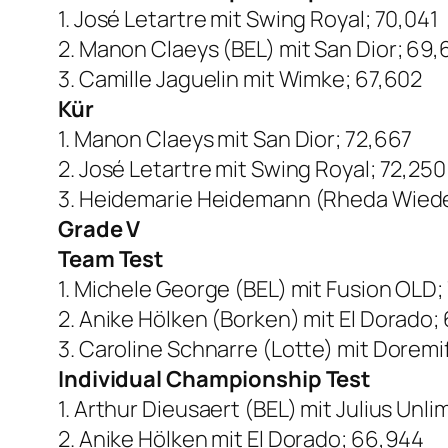
1. José Letartre mit Swing Royal; 70,041
2. Manon Claeys (BEL) mit San Dior; 69,
3. Camille Jaguelin mit Wimke; 67,602
Kür
1. Manon Claeys mit San Dior; 72,667
2. José Letartre mit Swing Royal; 72,250
3. Heidemarie Heidemann (Rheda Wiede
Grade V
Team Test
1. Michele George (BEL) mit Fusion OLD;
2. Anike Hölken (Borken) mit El Dorado;
3. Caroline Schnarre (Lotte) mit Doremi
Individual Championship Test
1. Arthur Dieusaert (BEL) mit Julius Unl
2. Anike Hölken mit El Dorado; 66,944