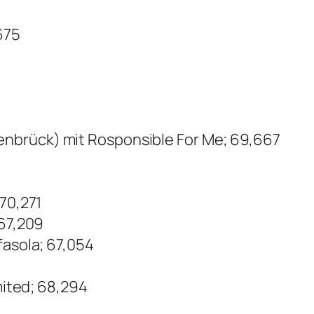
675
nbrück) mit Rosponsible For Me; 69,667
 70,271
 67,209
fasola; 67,054
imited; 68,294