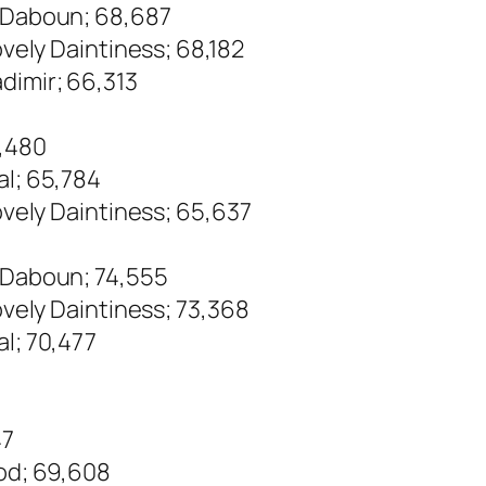
s Daboun; 68,687
ovely Daintiness; 68,182
dimir; 66,313
8,480
al; 65,784
Lovely Daintiness; 65,637
s Daboun; 74,555
Lovely Daintiness; 73,368
al; 70,477
47
ood; 69,608