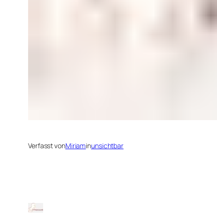
Verfasst von
Miriam
in
unsichtbar