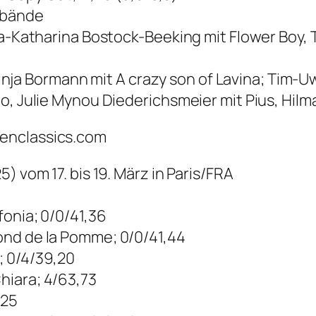
rbände
Pia-Katharina Bostock-Beeking mit Flower Boy
, Finja Bormann mit A crazy son of Lavina; Tim
o, Julie Mynou Diederichsmeier mit Pius, Hilm
enclassics.com
) vom 17. bis 19. März in Paris/FRA
fonia; 0/0/41,36
ond de la Pomme; 0/0/41,44
V; 0/4/39,20
hiara; 4/63,73
U25