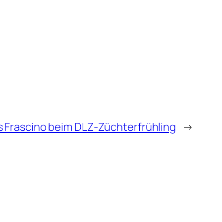
s Frascino beim DLZ-Züchterfrühling
→