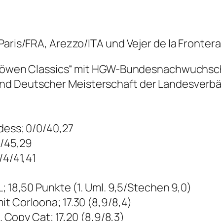
Paris/FRA, Arezzo/ITA und Vejer de la Fronter
) „Löwen Classics“ mit HGW-Bundesnachwuch
d Deutscher Meisterschaft der Landesverbände
dess; 0/0/40,27
0/45,29
/4/41,41
; 18,50 Punkte (1. Uml. 9,5/Stechen 9,0)
t Corloona; 17.30 (8,9/8,4)
C. Copy Cat; 17,20 (8,9/8,3)