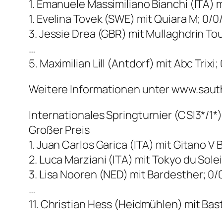
1. Emanuele Massimiliano Bianchi (ITA) 
1. Evelina Tovek (SWE) mit Quiara M; 0/
3. Jessie Drea (GBR) mit Mullaghdrin To
…
5. Maximilian Lill (Antdorf) mit Abc Trixi;
Weitere Informationen unter www.sau
Internationales Springturnier (CSI3*/1*)
Großer Preis
1. Juan Carlos Garica (ITA) mit Gitano 
2. Luca Marziani (ITA) mit Tokyo du Soleil
3. Lisa Nooren (NED) mit Bardesther; 0/
…
11. Christian Hess (Heidmühlen) mit Bas