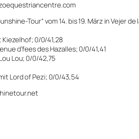
zzoequestriancentre.com
unshine-Tour“ vom 14. bis 19. März in Vejer de
 Kiezelhof; 0/0/41,28
enue d’fees des Hazalles; 0/0/41,41
Lou Lou; 0/0/42,75
t Lord of Pezi; 0/0/43,54
hinetour.net