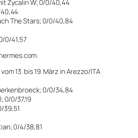
mit Zycalin W; 0/0/40,44
0/40,44
uch The Stars; 0/0/40,84
 0/0/41,57
thermes.com
 vom 13. bis 19. März in Arezzo/ITA
V Berkenbroeck; 0/0/34,84
; 0/0/37,19
0/39,51
tian; 0/4/38,81