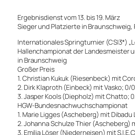
Ergebnisdienst vom 13. bis 19. März
Sieger und Platzierte in Braunschweig, 
Internationales Springturnier (CSI3*
Hallenchampionat der Landesmeister un
in Braunschweig
Großer Preis
1. Christian Kukuk (Riesenbeck) mit Cor
2. Dirk Klaproth (Einbeck) mit Vasko; 0/
3. Jasper Kools (Diepholz) mit Chatto; 0
HGW-Bundesnachwuchschampionat
1. Marie Ligges (Ascheberg) mit Dibadu L
2. Johanna Schulze Thier (Ascheberg) mi
3. Emilia Löser (Niederneisen) mit S.I.E.