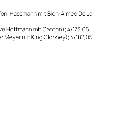
, Toni Hassmann mit Bien-Aimee De La
-Uwe Hoffmann mit Canton); 4/173,65
ar Meyer mit King Clooney); 4/182,05