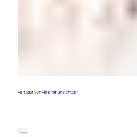
Verfasst von
Miriam
in
unsichtbar