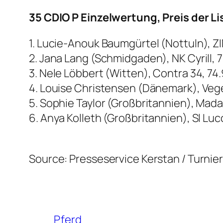
35 CDIO P Einzelwertung, Preis der L
1. Lucie-Anouk Baumgürtel (Nottuln), Z
2. Jana Lang (Schmidgaden), NK Cyrill,
3. Nele Löbbert (Witten), Contra 34, 7
4. Louise Christensen (Dänemark), Veg
5. Sophie Taylor (Großbritannien), Mada
6. Anya Kolleth (Großbritannien), Sl Luc
Source: Presseservice Kerstan / Turni
Pferd