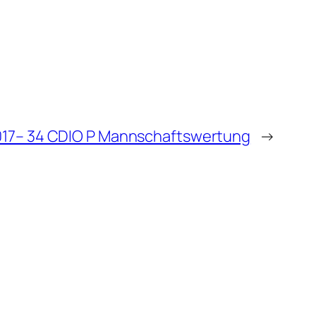
017– 34 CDIO P Mannschaftswertung
→