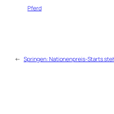
Pferd
←
Springen: Nationenpreis-Starts ste