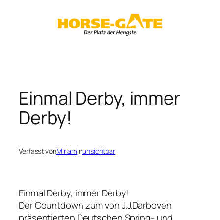
Zum
Inhalt
springen
Einmal Derby, immer
Derby!
Verfasst von
Miriam
in
unsichtbar
Einmal Derby, immer Derby!
Der Countdown zum von J.J.Darboven
präsentierten Deutschen Spring- und