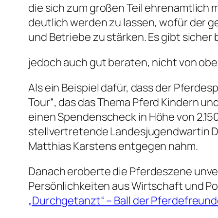
die sich zum großen Teil ehrenamtlich m
deutlich werden zu lassen, wofür der g
und Betriebe zu stärken. Es gibt sicher
jedoch auch gut beraten, nicht von ob
Als ein Beispiel dafür, dass der Pferde
Tour“, das das Thema Pferd Kindern un
einen Spendenscheck in Höhe von 2.150 
stellvertretende Landesjugendwartin D
Matthias Karstens entgegen nahm.
Danach eroberte die Pferdeszene unverz
Persönlichkeiten aus Wirtschaft und Po
„Durchgetanzt“ – Ball der Pferdefreund