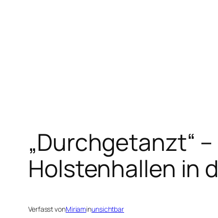
Zum
Inhalt
springen
„Durchgetanzt“ – 
Holstenhallen in 
Verfasst von
Miriam
in
unsichtbar