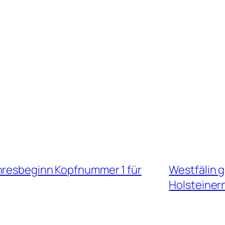
hresbeginn Kopfnummer 1 für
Westfälin g
Holsteiner