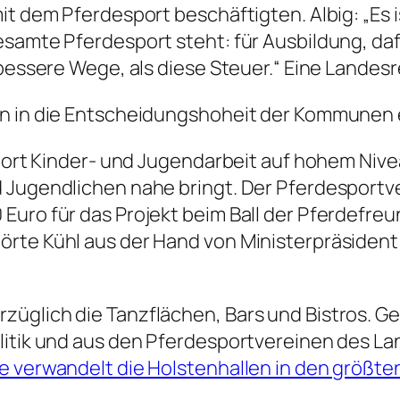
it dem Pferdesport beschäftigten. Albig: „Es 
esamte Pferdesport steht: für Ausbildung, da
 bessere Wege, als diese Steuer.“ Eine Landes
en in die Entscheidungshoheit der Kommunen 
sport Kinder- und Jugendarbeit auf hohem Nivea
d Jugendlichen nahe bringt. Der Pferdesport
Euro für das Projekt beim Ball der Pferdefre
örte Kühl aus der Hand von Ministerpräsiden
üglich die Tanzflächen, Bars und Bistros. G
litik und aus den Pferdesportvereinen des La
e verwandelt die Holstenhallen in den größt