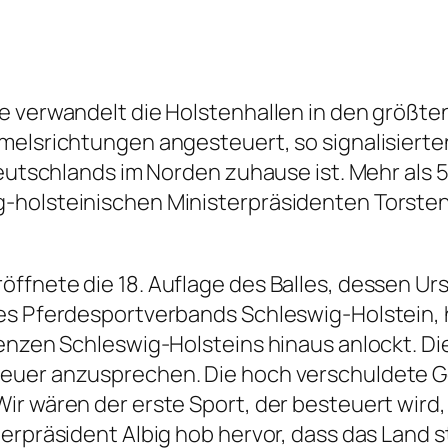
e verwandelt die Holstenhallen in den größt
mmelsrichtungen angesteuert, so signalisiert
Deutschlands im Norden zuhause ist. Mehr als 5
-holsteinischen Ministerpräsidenten Torsten 
ffnete die 18. Auflage des Balles, dessen Urs
es Pferdesportverbands Schleswig-Holstein, 
renzen Schleswig-Holsteins hinaus anlockt. D
teuer anzusprechen. Die hoch verschuldete G
ir wären der erste Sport, der besteuert wird,
erpräsident Albig hob hervor, dass das Land s