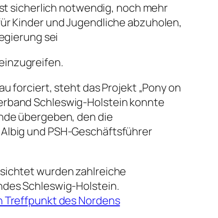
ist sicherlich notwendig, noch mehr
für Kinder und Jugendliche abzuholen,
regierung sei
einzugreifen.
u forciert, steht das Projekt „Pony on
verband Schleswig-Holstein konnte
unde übergeben, den die
t Albig und PSH-Geschäftsführer
esichtet wurden zahlreiche
ndes Schleswig-Holstein.
en Treffpunkt des Nordens