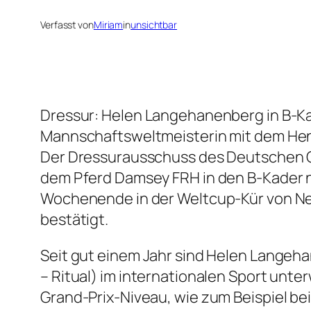
Verfasst von
Miriam
in
unsichtbar
Dressur: Helen Langehanenberg in B-K
Mannschaftsweltmeisterin mit dem He
Der Dressurausschuss des Deutschen O
dem Pferd Damsey FRH in den B-Kader 
Wochenende in der Weltcup-Kür von Neu
bestätigt.
Seit gut einem Jahr sind Helen Lange
– Ritual) im internationalen Sport unt
Grand-Prix-Niveau, wie zum Beispiel b