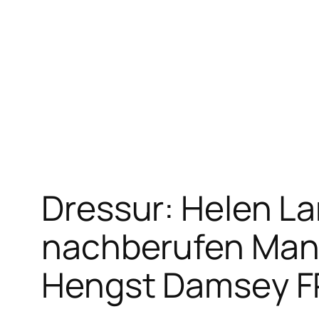
Zum
Inhalt
springen
Dressur: Helen L
nachberufen Man
Hengst Damsey F