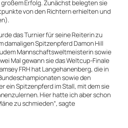
großem Erfolg. Zunächst belegten sie
entpunkte von den Richtern erhielten und
en).
de das Turnier für seine Reiterin zu
rem damaligen Spitzenpferd Damon Hill
zudem Mannschaftsweltmeisterin sowie
 Zwei Mal gewann sie das Weltcup-Finale
 Damsey FRH hat Langehanenberg, die in
B-Bundeschampionaten sowie den
 ein Spitzenpferd im Stall, mit dem sie
nnenzulernen. Hier hatte ich aber schon
 Pläne zu schmieden“, sagte