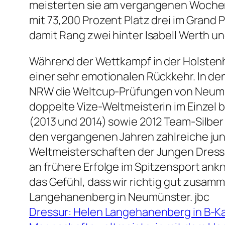
meisterten sie am vergangenen Wochen
mit 73,200 Prozent Platz drei im Grand P
damit Rang zwei hinter Isabell Werth u
Während der Wettkampf in der Holstenha
einer sehr emotionalen Rückkehr. In de
NRW die Weltcup-Prüfungen von Neumü
doppelte Vize-Weltmeisterin im Einzel 
(2013 und 2014) sowie 2012 Team-Silber
den vergangenen Jahren zahlreiche ju
Weltmeisterschaften der Jungen Dressur
an frühere Erfolge im Spitzensport ankn
das Gefühl, dass wir richtig gut zusamm
Langehanenberg in Neumünster. jbc
Dressur: Helen Langehanenberg in B-K