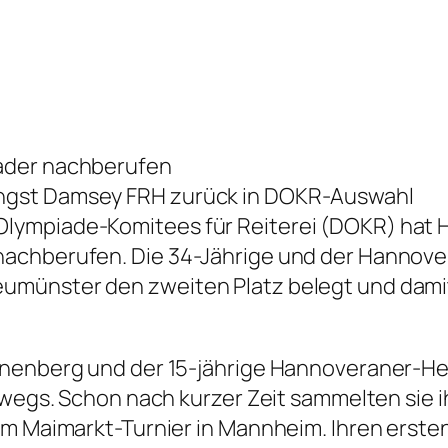
ader nachberufen
ngst Damsey FRH zurück in DOKR-Auswahl
lympiade-Komitees für Reiterei (DOKR) hat H
nachberufen. Die 34-Jährige und der Hannov
münster den zweiten Platz belegt und damit
hanenberg und der 15-jährige Hannoveraner-H
erwegs. Schon nach kurzer Zeit sammelten sie
eim Maimarkt-Turnier in Mannheim. Ihren erst