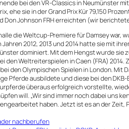
ende bei den VR-Classics in Neumünster mit 
rix, ehe sie in der Grand Prix Kür 79,150 Proz
nd Don Johnson FRH erreichten (wir berichtet
lle die Weltcup-Premiere für Damsey war, wur
n Jahren 2012, 2013 und 2014 hatte sie mit ih
nster dominiert. Mit dem Hengst wurde sie 
bei den Weltreiterspielen in Caen (FRA) 2014.
 bei den Olympischen Spielen in London. Mit
nge Pferde ausbildete und diese bei den DK
pferde überaus erfolgreich vorstellte, wieder
üpfen will. „Wir sind immer noch dabei uns ke
engearbeitet haben. Jetzt ist es an der Zeit,
ader nachberufen