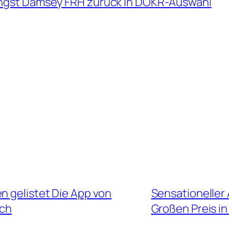
ngst Damsey FRH zurück in DOKR-Auswahl
n gelistet Die App von
Sensationeller
ich
Großen Preis i