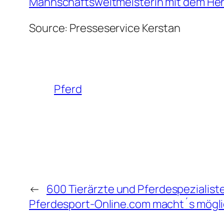
Mannschaftsweltmeisterin mit dem He
Source: Presseservice Kerstan
Pferd
←
600 Tierärzte und Pferdespezialiste
Pferdesport-Online.com macht´s mögl