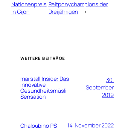
Nationenpreis
Reitponychampions der
in Gijon
Dreijährigen
→
WEITERE BEITRÄGE
marstall Inside: Das
30.
innovative
September
Gesundheitsmüsli
2019
Sensation
14. November 2022
Chaloubino PS