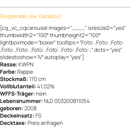
Desperado (ex. Darkboy)
[cq_vc_cqcarousel images=“,,,,,,,,,“ isresize2=“yes“
thumbwidth2=“100″ thumbheight2=“100″
lightboxmode=“boxer“ tooltips=“Foto: ,Foto: ,Foto:
,Foto: ,Foto: ,Foto: ,Foto: ,Foto: ,Foto: ,“ dots=“yes“
slidestoshow=“4″ autoplay=“yes“]
Rasse:
KWPN
Farbe:
Rappe
Stockmaß:
170 cm
Vollblutanteil:
41,02%
WFFS-Träger:
nein
Lebensnummer:
NLD 003200811054
geboren:
2008
Deckeinsatz:
FS
Decktaxe:
Preis anfragen