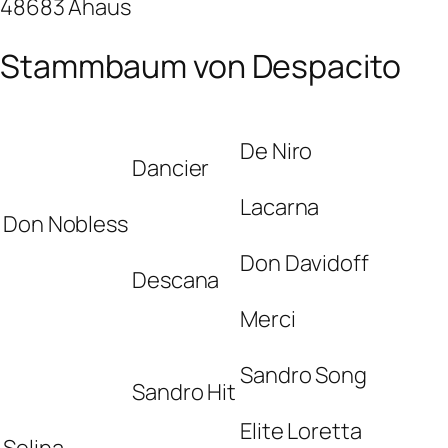
48683 Ahaus
Stammbaum von Despacito
De Niro
Dancier
Lacarna
Don Nobless
Don Davidoff
Descana
Merci
Sandro Song
Sandro Hit
Elite Loretta