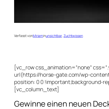
Verfasst von
Miriam
in
unsichtbar
, 
Zuchtwissen
[vc_row css_animation=“none“ css=“
url(https://horse-gate.com/wp-conten
position: 0 0 !important;background-r
[vc_column_text]
Gewinne einen neuen Dec