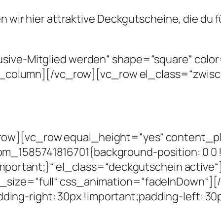
en wir hier attraktive Deckgutscheine, die du 
sive-Mitglied werden“ shape=“square“ color
[/vc_column][/vc_row][vc_row el_class=“zwi
row][vc_row equal_height=“yes“ content_p
m_1585741816701{background-position: 0 0 !
!important;}“ el_class=“deckgutschein active
_size=“full“ css_animation=“fadeInDown“]
g-right: 30px !important;padding-left: 30