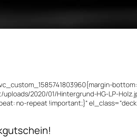
.vc_custom_1585741803960{margin-bottom: 
t/uploads/2020/01/Hintergrund-HG-LP-Holz.j
epeat: no-repeat !important;}“ el_class=“de
kgutschein!