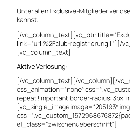
Unter allen Exclusive-Mitglieder verlos
kannst.
[/vc_column_text][vc_btn title=“Exclu
link=“url:%2Fclub-registrierung|||“]
[vc_column_text]
Aktive Verlosung:
[/vc_column_text][/vc_column][/vc_
css_animation=“none“ css=“.vc_custo
repeat !important;border-radius: 3px 
[vc_single_image image=“205193″ img
css=“.vc_custom_1572968676872{paddin
el_class=“zwischenueberschrift“]