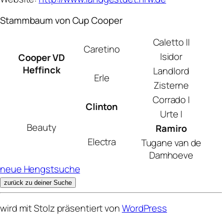
Stammbaum von Cup Cooper
Caletto II
Caretino
Isidor
Cooper VD
Heffinck
Landlord
Erle
Zisterne
Corrado I
Clinton
Urte I
Beauty
Ramiro
Electra
Tugane van de
Damhoeve
neue Hengstsuche
zurück zu deiner Suche
wird mit Stolz präsentiert von
WordPress