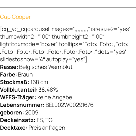
Cup Cooper
[cq_vc_cqcarousel images=“,,,,,,,,,“ isresize2=“yes“
thumbwidth2=“100″ thumbheight2=“100″
lightboxmode=“boxer“ tooltips=“Foto: ,Foto: ,Foto:
,Foto: ,Foto: ,Foto: ,Foto: ,Foto: ,Foto: ,“ dots=“yes“
slidestoshow=“4″ autoplay=“yes“]
Rasse:
Belgisches Warmblut
Farbe:
Braun
Stockmaß:
168 cm
Vollblutanteil:
38,48%
WFFS-Träger:
keine Angabe
Lebensnummer:
BEL002W00291676
geboren:
2009
Deckeinsatz:
FS, TG
Decktaxe:
Preis anfragen