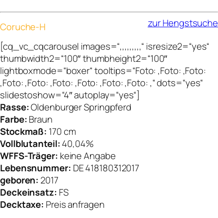
zur Hengstsuche
Coruche-H
[cq_vc_cqcarousel images=“,,,,,,,,,“ isresize2=“yes“
thumbwidth2=“100″ thumbheight2=“100″
lightboxmode=“boxer“ tooltips=“Foto: ,Foto: ,Foto:
,Foto: ,Foto: ,Foto: ,Foto: ,Foto: ,Foto: ,“ dots=“yes“
slidestoshow=“4″ autoplay=“yes“]
Rasse:
Oldenburger Springpferd
Farbe:
Braun
Stockmaß:
170 cm
Vollblutanteil:
40,04%
WFFS-Träger:
keine Angabe
Lebensnummer:
DE 418180312017
geboren:
2017
Deckeinsatz:
FS
Decktaxe:
Preis anfragen