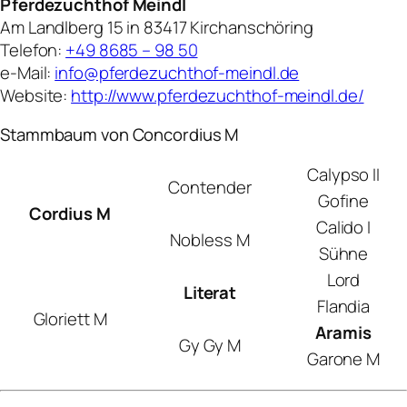
Pferdezuchthof Meindl
Am Landlberg 15 in 83417 Kirchanschöring
Telefon:
+49 8685 – 98 50
e-Mail:
info@pferdezuchthof-meindl.de
Website:
http://www.pferdezuchthof-meindl.de/
Stammbaum von Concordius M
Calypso II
Contender
Gofine
Cordius M
Calido I
Nobless M
Sühne
Lord
Literat
Flandia
Gloriett M
Aramis
Gy Gy M
Garone M