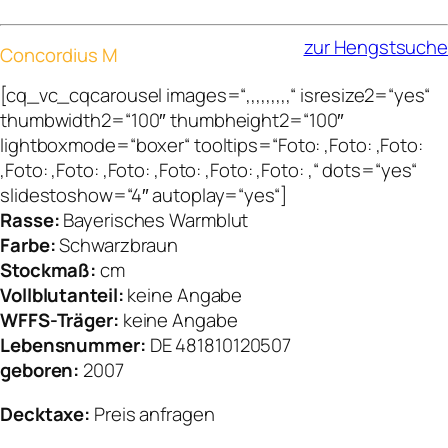
zur Hengstsuche
Concordius M
[cq_vc_cqcarousel images=“,,,,,,,,,“ isresize2=“yes“
thumbwidth2=“100″ thumbheight2=“100″
lightboxmode=“boxer“ tooltips=“Foto: ,Foto: ,Foto:
,Foto: ,Foto: ,Foto: ,Foto: ,Foto: ,Foto: ,“ dots=“yes“
slidestoshow=“4″ autoplay=“yes“]
Rasse:
Bayerisches Warmblut
Farbe:
Schwarzbraun
Stockmaß:
cm
Vollblutanteil:
keine Angabe
WFFS-Träger:
keine Angabe
Lebensnummer:
DE 481810120507
geboren:
2007
Decktaxe:
Preis anfragen