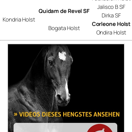
Jalisco B SF
Quidam de Revel SF
Dirka SF
Kondria Holst
Corleone Holst
Bogata Holst
Ondira Holst