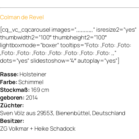
Colman de Revel
[cq_vc_cqcarousel images=“,,,,,,,,,,,“ isresize2=“yes“
thumbwidth2=“100″ thumbheight2=“100″
lightboxmode=“boxer“ tooltips=“Foto: ,Foto: ,Foto:
,Foto: ,Foto: ,Foto: ,Foto: ,Foto: ,Foto: ,Foto: ,,“
dots=“yes“ slidestoshow=“4″ autoplay=“yes“]
Rasse:
Holsteiner
Farbe:
Schimmel
Stockmaß:
169 cm
geboren:
2014
Züchter:
Sven Völz aus 29553, Bienenbüttel, Deutschland
Besitzer:
ZG Volkmar + Heike Schadock