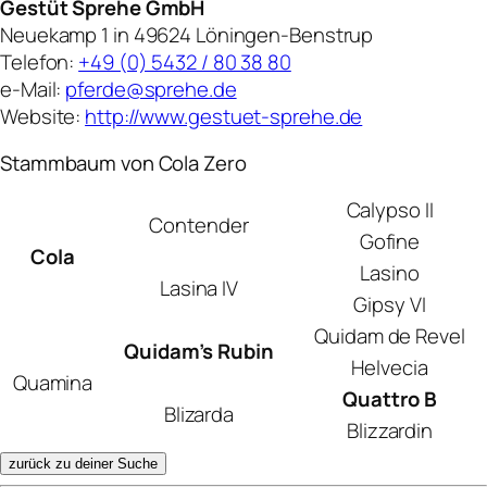
Gestüt Sprehe GmbH
Neuekamp 1 in 49624 Löningen-Benstrup
Telefon:
+49 (0) 5432 / 80 38 80
e-Mail:
pferde@sprehe.de
Website:
http://www.gestuet-sprehe.de
Stammbaum von Cola Zero
Calypso II
Contender
Gofine
Cola
Lasino
Lasina IV
Gipsy VI
Quidam de Revel
Quidam’s Rubin
Helvecia
Quamina
Quattro B
Blizarda
Blizzardin
zurück zu deiner Suche