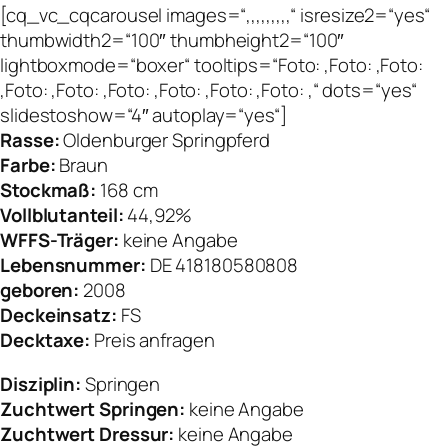
[cq_vc_cqcarousel images=“,,,,,,,,,“ isresize2=“yes“
thumbwidth2=“100″ thumbheight2=“100″
lightboxmode=“boxer“ tooltips=“Foto: ,Foto: ,Foto:
,Foto: ,Foto: ,Foto: ,Foto: ,Foto: ,Foto: ,“ dots=“yes“
slidestoshow=“4″ autoplay=“yes“]
Rasse:
Oldenburger Springpferd
Farbe:
Braun
Stockmaß:
168 cm
Vollblutanteil:
44,92%
WFFS-Träger:
keine Angabe
Lebensnummer:
DE 418180580808
geboren:
2008
Deckeinsatz:
FS
Decktaxe:
Preis anfragen
Disziplin:
Springen
Zuchtwert Springen:
keine Angabe
Zuchtwert Dressur:
keine Angabe