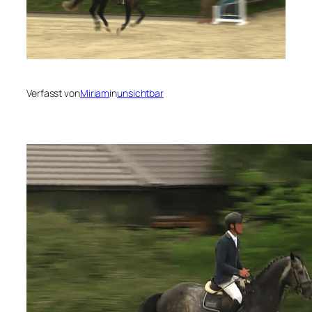
Verfasst von
Miriam
in
unsichtbar