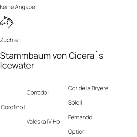
keine Angabe
Züchter
Stammbaum von Cicera´s
Icewater
Cor de la Bryere
Corrado I
Soleil
Corofino I
Fernando
Valeska IV Ho
Option