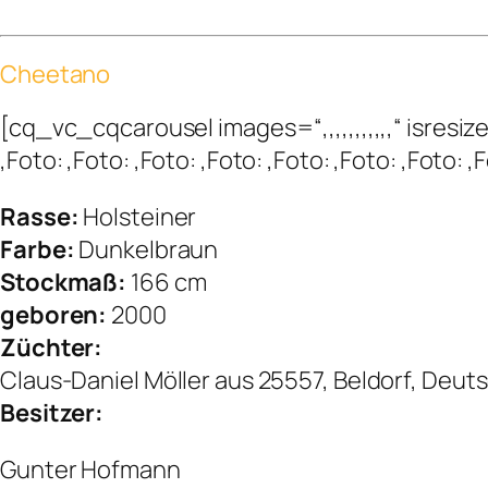
Cheetano
[cq_vc_cqcarousel images=“,,,,,,,,,,,“ isr
,Foto: ,Foto: ,Foto: ,Foto: ,Foto: ,Foto: ,Foto
Rasse:
Holsteiner
Farbe:
Dunkelbraun
Stockmaß:
166 cm
geboren:
2000
Züchter:
Claus-Daniel Möller aus 25557, Beldorf, Deut
Besitzer:
Gunter Hofmann