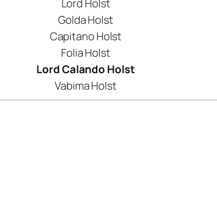
Lord Holst
Golda Holst
Capitano Holst
Folia Holst
Lord Calando Holst
Vabima Holst