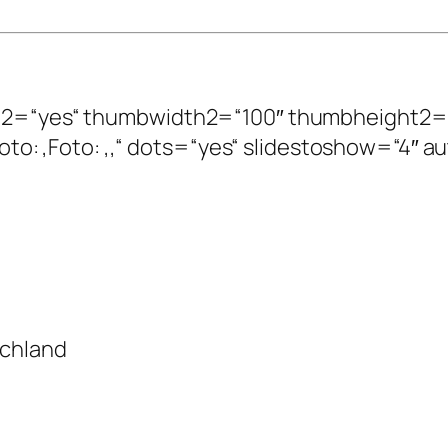
esize2=“yes“ thumbwidth2=“100″ thumbheight2
: ,Foto: ,Foto: ,,“ dots=“yes“ slidestoshow=“4″ 
schland