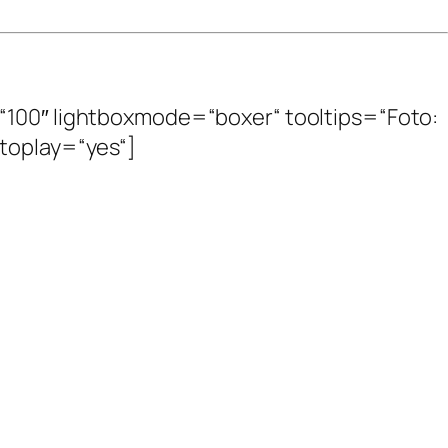
=“100″ lightboxmode=“boxer“ tooltips=“Foto:
autoplay=“yes“]