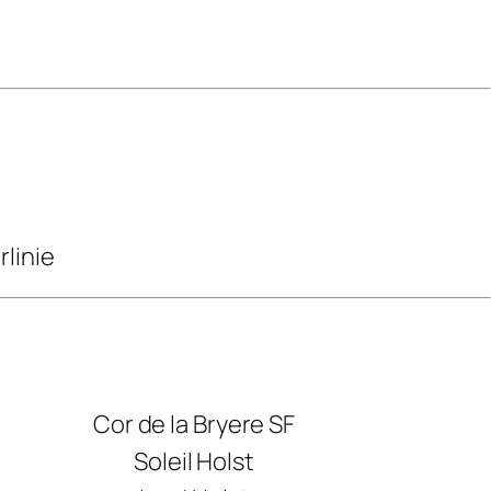
linie
Cor de la Bryere SF
Soleil Holst