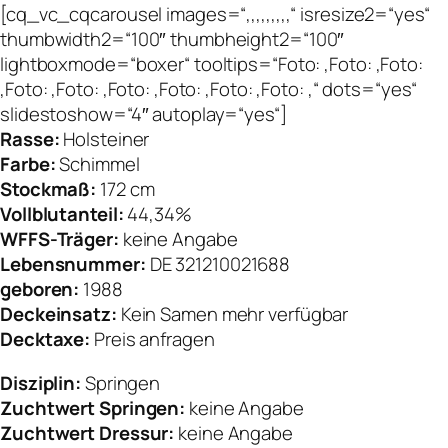
[cq_vc_cqcarousel images=“,,,,,,,,,“ isresize2=“yes“
thumbwidth2=“100″ thumbheight2=“100″
lightboxmode=“boxer“ tooltips=“Foto: ,Foto: ,Foto:
,Foto: ,Foto: ,Foto: ,Foto: ,Foto: ,Foto: ,“ dots=“yes“
slidestoshow=“4″ autoplay=“yes“]
Rasse:
Holsteiner
Farbe:
Schimmel
Stockmaß:
172 cm
Vollblutanteil:
44,34%
WFFS-Träger:
keine Angabe
Lebensnummer:
DE 321210021688
geboren:
1988
Deckeinsatz:
Kein Samen mehr verfügbar
Decktaxe:
Preis anfragen
Disziplin:
Springen
Zuchtwert Springen:
keine Angabe
Zuchtwert Dressur:
keine Angabe