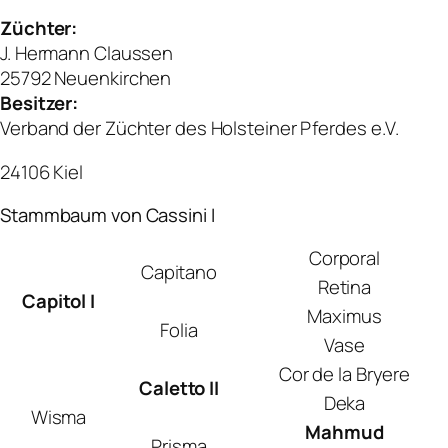
Züchter:
J. Hermann Claussen
25792 Neuenkirchen
Besitzer:
Verband der Züchter des Holsteiner Pferdes e.V.
24106 Kiel
Stammbaum von Cassini I
Corporal
Capitano
Retina
Capitol I
Maximus
Folia
Vase
Cor de la Bryere
Caletto II
Deka
Wisma
Mahmud
Prisma