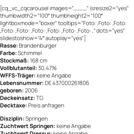
[cq_vc_cqcarousel images=“,,,,,,,,,“ isresize2=“yes“
thumbwidth2=“100″ thumbheight2=“100″
lightboxmode=“boxer“ tooltips=“Foto: ,Foto: ,Foto:
,Foto: ,Foto: ,Foto: ,Foto: ,Foto: ,Foto: ,“ dots=“yes“
slidestoshow=“4″ autoplay=“yes“]
Rasse:
Brandenburger
Farbe:
Schimmel
Stockmaß:
168 cm
Vollblutanteil:
30,47%
WFFS-Träger:
keine Angabe
Lebensnummer:
DE 437000261806
geboren:
2006
Deckeinsatz:
TG
Decktaxe:
Preis anfragen
Disziplin:
Springen
Zuchtwert Springen:
keine Angabe
Zuchtwert Dressur:
keine Angabe