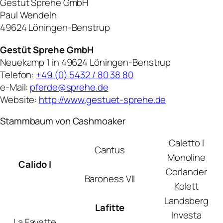
Gestüt Sprehe GmbH
Paul Wendeln
49624 Löningen-Benstrup
Gestüt Sprehe GmbH
Neuekamp 1 in 49624 Löningen-Benstrup
Telefon:
+49 (0) 5432 / 80 38 80
e-Mail:
pferde@sprehe.de
Website:
http://www.gestuet-sprehe.de
Stammbaum von Cashmoaker
Caletto I
Cantus
Monoline
Calido I
Corlander
Baroness VII
Kolett
Landsberg
Lafitte
Investa
La Fayette