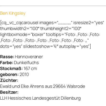
Ben Kingsley
[cq_vc_cqcarousel images=“,,,,,,,,,,,“ isresize2=“yes“
thumbwidth2=“100″ thumbheight2=“100″
lightboxmode=“boxer“ tooltips=“Foto: ,Foto: ,Foto:
,Foto: ,Foto: ,Foto: ,Foto: ,Foto: ,Foto: ,Foto: ,,“
dots=“yes“ slidestoshow=“4″ autoplay=“yes“]
Rasse:
Hannoveraner
Farbe:
Dunkelfuchs
Stockmaß:
167 cm
geboren:
2010
Züchter:
Ewald und Elke Ahrens aus 29664 Walsrode
Besitzer:
LLH Hessisches Landesgestüt Dillenburg