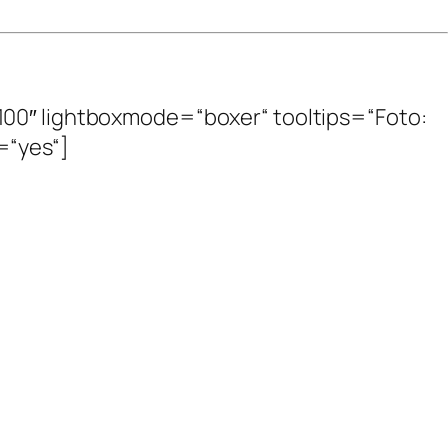
100″ lightboxmode=“boxer“ tooltips=“Foto:
y=“yes“]