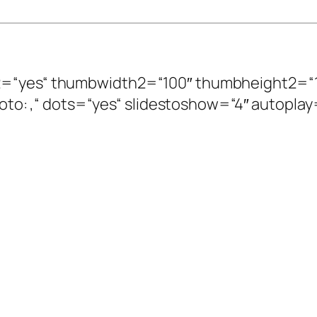
ize2=“yes“ thumbwidth2=“100″ thumbheight2=“
: ,Foto: ,“ dots=“yes“ slidestoshow=“4″ autopla