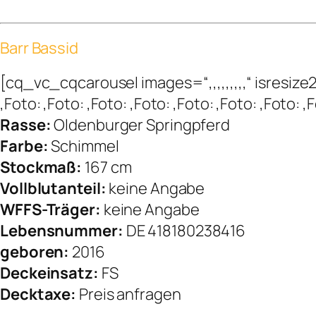
Barr Bassid
[cq_vc_cqcarousel images=“,,,,,,,,,“ isres
,Foto: ,Foto: ,Foto: ,Foto: ,Foto: ,Foto: ,Foto
Rasse:
Oldenburger Springpferd
Farbe:
Schimmel
Stockmaß:
167 cm
Vollblutanteil:
keine Angabe
WFFS-Träger:
keine Angabe
Lebensnummer:
DE 418180238416
geboren:
2016
Deckeinsatz:
FS
Decktaxe:
Preis anfragen