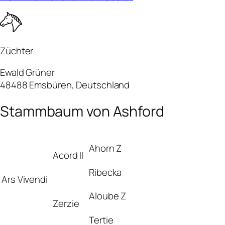
Züchter
Ewald Grüner
48488 Emsbüren, Deutschland
Stammbaum von Ashford
Ahorn Z
Acord II
Ribecka
Ars Vivendi
Aloube Z
Zerzie
Tertie