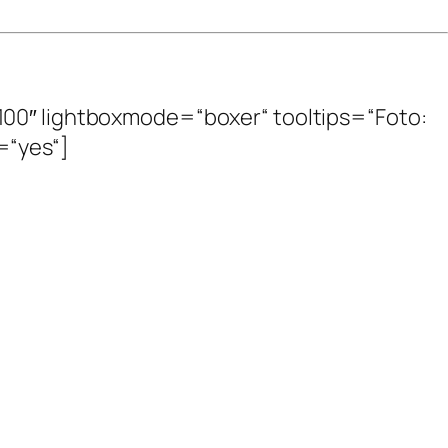
100″ lightboxmode=“boxer“ tooltips=“Foto:
y=“yes“]