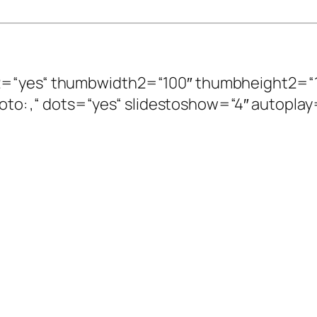
ize2=“yes“ thumbwidth2=“100″ thumbheight2=“
: ,Foto: ,“ dots=“yes“ slidestoshow=“4″ autopla