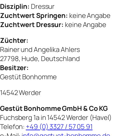
Disziplin:
Dressur
Zuchtwert Springen:
keine Angabe
Zuchtwert Dressur:
keine Angabe
Züchter:
Rainer und Angelika Ahlers
27798, Hude, Deutschland
Besitzer:
Gestüt Bonhomme
14542 Werder
Gestüt Bonhomme GmbH & Co KG
Fuchsberg 1a in 14542 Werder (Havel)
Telefon:
+49 (0) 3327 / 57 05 91
e-Mail:
info@gestuet-bonhomme.de