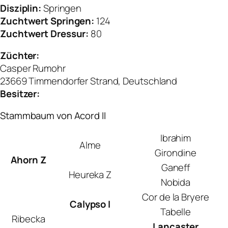
Disziplin:
Springen
Zuchtwert Springen:
124
Zuchtwert Dressur:
80
Züchter:
Casper Rumohr
23669 Timmendorfer Strand, Deutschland
Besitzer:
Stammbaum von Acord II
Ibrahim
Alme
Girondine
Ahorn Z
Ganeff
Heureka Z
Nobida
Cor de la Bryere
Calypso I
Tabelle
Ribecka
Lancaster