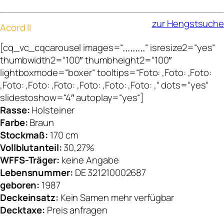
zur Hengstsuche
Acord II
[cq_vc_cqcarousel images=“,,,,,,,,,“ isresize2=“yes“
thumbwidth2=“100″ thumbheight2=“100″
lightboxmode=“boxer“ tooltips=“Foto: ,Foto: ,Foto:
,Foto: ,Foto: ,Foto: ,Foto: ,Foto: ,Foto: ,“ dots=“yes“
slidestoshow=“4″ autoplay=“yes“]
Rasse:
Holsteiner
Farbe:
Braun
Stockmaß:
170 cm
Vollblutanteil:
30,27%
WFFS-Träger:
keine Angabe
Lebensnummer:
DE 321210002687
geboren:
1987
Deckeinsatz:
Kein Samen mehr verfügbar
Decktaxe:
Preis anfragen