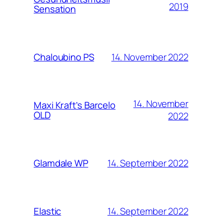
2019
Sensation
14. November 2022
Chaloubino PS
14. November
Maxi Kraft’s Barcelo
OLD
2022
14. September 2022
Glamdale WP
14. September 2022
Elastic