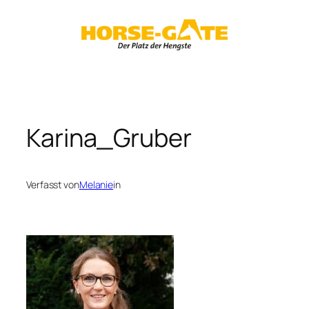
Zum
Inhalt
springen
Karina_Gruber
Verfasst von
Melanie
in