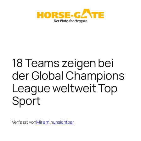
Zum
Inhalt
springen
18 Teams zeigen bei
der Global Champions
League weltweit Top
Sport
Verfasst von
Miriam
in
unsichtbar