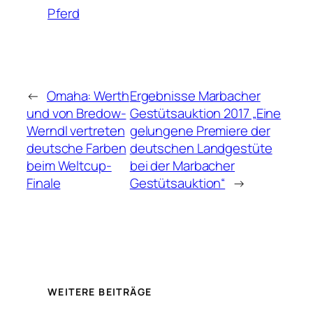
Pferd
←
Omaha: Werth
Ergebnisse Marbacher
und von Bredow-
Gestütsauktion 2017 „Eine
Werndl vertreten
gelungene Premiere der
deutsche Farben
deutschen Landgestüte
beim Weltcup-
bei der Marbacher
Finale
Gestütsauktion“
→
WEITERE BEITRÄGE