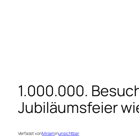
Zum
Inhalt
springen
1.000.000. Besuc
Jubiläumsfeier w
Verfasst von
Miriam
in
unsichtbar