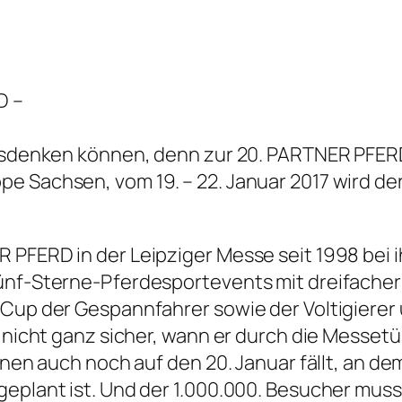
D –
ausdenken können, denn zur 20. PARTNER PFER
 Sachsen, vom 19. – 22. Januar 2017 wird der 
 PFERD in der Leipziger Messe seit 1998 bei i
ünf-Sterne-Pferdesportevents mit dreifacher
d Cup der Gespannfahrer sowie der Voltigiere
 nicht ganz sicher, wann er durch die Messetü
inen auch noch auf den 20. Januar fällt, an de
eplant ist. Und der 1.000.000. Besucher muss 