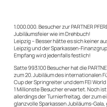
1.000.000. Besucher zur PARTNER PFER
Jubiläumsfeier wie im Drehbuch!
Leipzig – Besser hätte es sich keiner 
Leipzig und der Sparkassen-Finanzgruppe
Empfang wird jedenfalls festlich!
Satte 993.100 Besucher hat die PARTNER
zum 20. Jubiläum des internationalen F
Cup der Springreiter und dem FEI Worl
1 Millionste Besucher erwartet. Noch ist
allerdings der Turnierfreitag, der zum e
glanzvolle Sparkassen Jubiläums-Gala, g